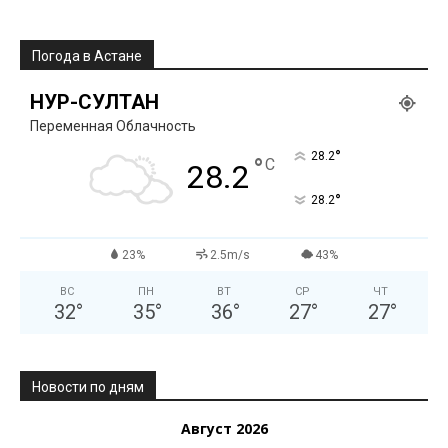
Погода в Астане
НУР-СУЛТАН
Переменная Облачность
°
28.2
°
C
28.2
°
28.2
23%
2.5m/s
43%
ВС
ПН
ВТ
СР
ЧТ
32
°
35
°
36
°
27
°
27
°
Новости по дням
Август 2026