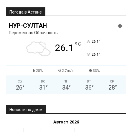
Погода в Астане
НУР-СУЛТАН
Переменная Облачность
°
26.1
°
C
26.1
°
26.1
28%
2.7m/s
33%
СБ
ВС
ПН
ВТ
СР
26
°
31
°
34
°
36
°
28
°
Новости по дням
Август 2026