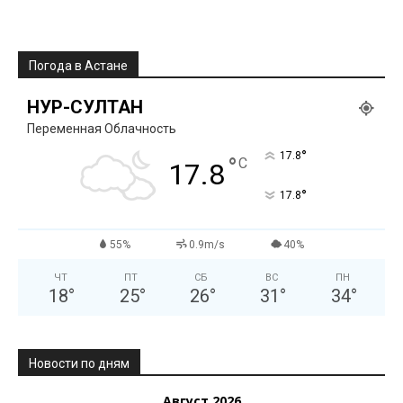
Погода в Астане
НУР-СУЛТАН
Переменная Облачность
°
17.8
°
C
17.8
°
17.8
55%
0.9m/s
40%
ЧТ
ПТ
СБ
ВС
ПН
18
°
25
°
26
°
31
°
34
°
Новости по дням
Август 2026