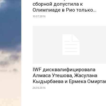
сборной допустила к
Олимпиаде в Рио только...
10.07.2016
IWF дисквалифицировала
Алмаса Утешова, Жасулана
Кыдырбаева и Ермека Омирта
26.06.2016