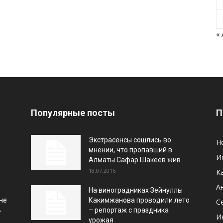
«
Популярные посты
П
Экстрасенсы сошлись во
Н
мнении, что пропавший в
И
Алматы Сафар Шакеев жив
18.07.2016
К
А
На виноградниках Зейнуллы
не
Какимжанова проводили лето
С
ь
– репортаж с праздника
И
урожая