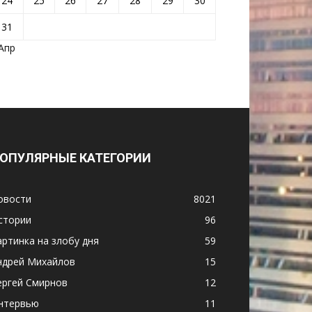
24
25
26
27
28
29
30
31
 Апр
ОПУЛЯРНЫЕ КАТЕГОРИИ
овости
8021
стории
96
артинка на злобу дня
59
ндрей Михайлов
15
ергей Смирнов
12
нтервью
11