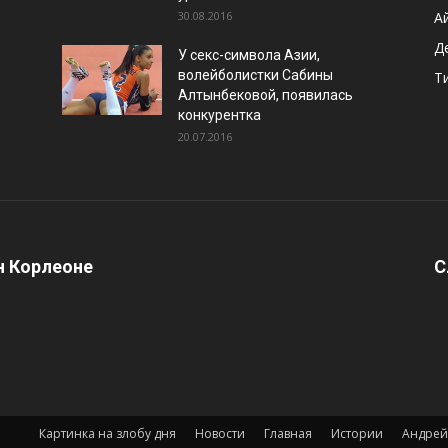
30.08.2016
А
Д
У секс-символа Азии,
волейболистки Сабины
Т
Алтынбековой, появилась
конкурентка
20.07.2016
 Корлеоне
С
Картинка на злобу дня
Новости
Главная
Истории
Андрей