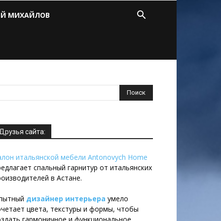
ЕЙ МИХАЙЛОВ
Друзья сайта:
алон итальянской мебели Antonovych Home
редлагает спальный гарнитур от итальянских
роизводителей в Астане.
пытный
дизайнер интерьера
умело
очетает цвета, текстуры и формы, чтобы
оздать гармоничное и функциональное