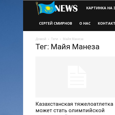
Новости
КАРТИНКА НА 
Казахстана
СЕРГЕЙ СМИРНОВ
О НАС
КОНТАК
Домой
Теги
Майя Манеза
Тег: Майя Манеза
Казахстанская тяжелоатлетка
может стать олимпийской