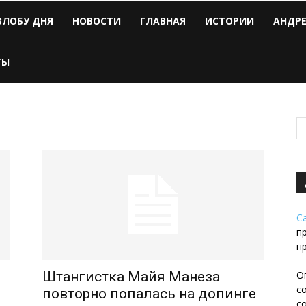
ЗЛОБУ ДНЯ
НОВОСТИ
ГЛАВНАЯ
ИСТОРИИ
АНДР
ТЫ
С
п
п
Штангистка Майя Манеза
О
с
повторно попалась на допинге
с