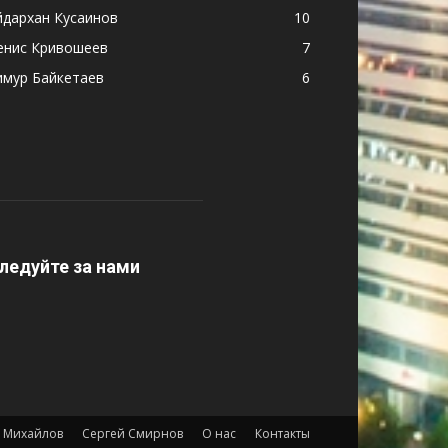
йдархан Кусаинов
10
енис Кривошеев
7
имур Байкетаев
6
ледуйте за нами
 Михайлов
Сергей Смирнов
О нас
Контакты