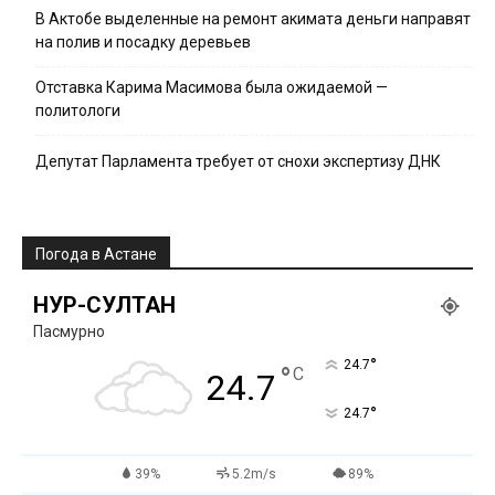
В Актобе выделенные на ремонт акимата деньги направят
на полив и посадку деревьев
Отставка Карима Масимова была ожидаемой —
политологи
Депутат Парламента требует от снохи экспертизу ДНК
Погода в Астане
НУР-СУЛТАН
Пасмурно
°
24.7
°
C
24.7
°
24.7
39%
5.2m/s
89%