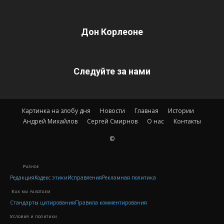
Дон Корлеоне
Следуйте за нами
Картинка на злобу дня
Новости
Главная
Истории
Андрей Михайлов
Сергей Смирнов
О нас
Контакты
©
Разное
Редакция
Кодекс этики
Исправления
Рекламная политика
Как мы работаем
Стандарты цитирования
Правила комментирования
Условия и политики