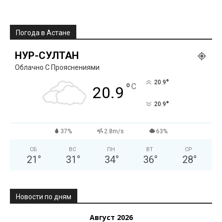
Погода в Астане
НУР-СУЛТАН
Облачно С Прояснениями
°
20.9
°
C
20.9
°
20.9
37%
2.8m/s
63%
СБ
ВС
ПН
ВТ
СР
21
°
31
°
34
°
36
°
28
°
Новости по дням
Август 2026