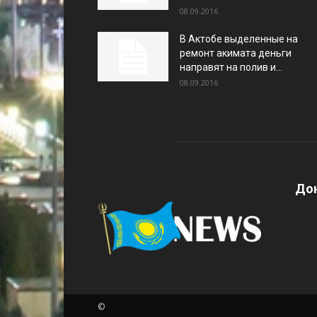
08.09.2016
В Актобе выделенные на
ремонт акимата деньги
направят на полив и...
08.09.2016
Дон
©