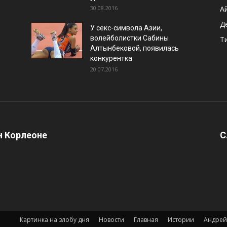
30.08.2016
А
Д
У секс-символа Азии,
волейболистки Сабины
Т
Алтынбековой, появилась
конкурентка
20.07.2016
 Корлеоне
С
Картинка на злобу дня
Новости
Главная
Истории
Андрей