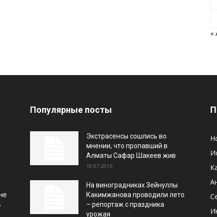
«
Популярные посты
П
Экстрасенсы сошлись во
Н
мнении, что пропавший в
И
Алматы Сафар Шакеев жив
18.07.2016
К
А
На виноградниках Зейнуллы
не
Какимжанова проводили лето
С
ь
– репортаж с праздника
И
урожая