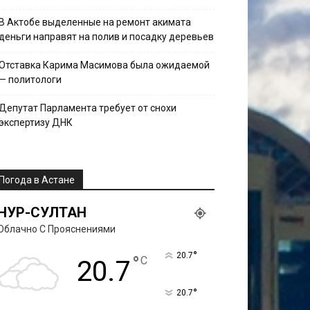
В Актобе выделенные на ремонт акимата
деньги направят на полив и посадку деревьев
Отставка Карима Масимова была ожидаемой
— политологи
Депутат Парламента требует от снохи
экспертизу ДНК
Погода в Астане
НУР-СУЛТАН
Облачно С Прояснениями
°
20.7
°
C
20.7
°
20.7