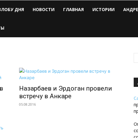
ЗЛОБУ ДНЯ
НОВОСТИ
ГЛАВНАЯ
ИСТОРИИ
АНДР
ТЫ
в
Назарбаев и Эрдоган провели
встречу в Анкаре
С
п
05.08.2016
п
О
с
с