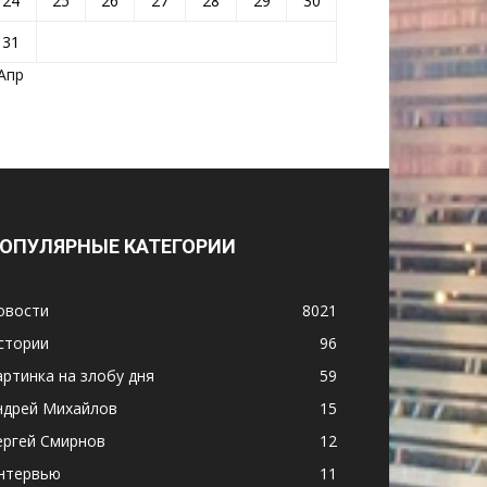
24
25
26
27
28
29
30
31
 Апр
ОПУЛЯРНЫЕ КАТЕГОРИИ
овости
8021
стории
96
артинка на злобу дня
59
ндрей Михайлов
15
ергей Смирнов
12
нтервью
11