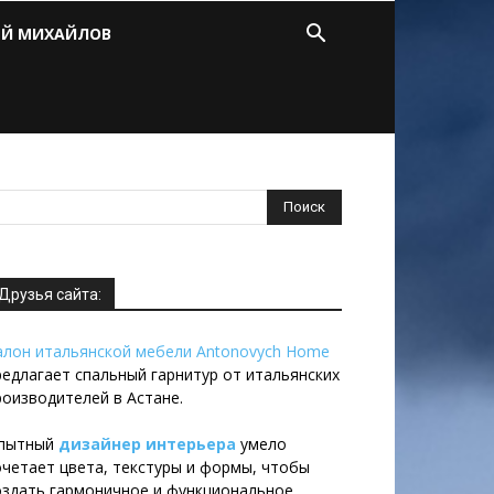
ЕЙ МИХАЙЛОВ
Друзья сайта:
алон итальянской мебели Antonovych Home
редлагает спальный гарнитур от итальянских
роизводителей в Астане.
пытный
дизайнер интерьера
умело
очетает цвета, текстуры и формы, чтобы
оздать гармоничное и функциональное