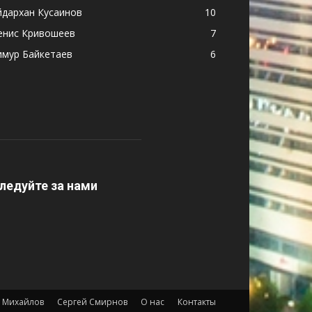
йдархан Кусаинов
10
енис Кривошеев
7
имур Байкетаев
6
ледуйте за нами
 Михайлов
Сергей Смирнов
О нас
Контакты