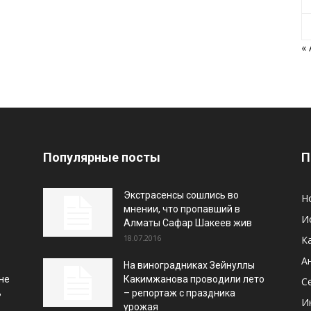
«
Популярные посты
П
Экстрасенсы сошлись во
Н
мнении, что пропавший в
И
Алматы Сафар Шакеев жив
18.07.2016
К
А
На виноградниках Зейнуллы
не
Какимжанова проводили лето
С
ь
– репортаж с праздника
И
урожая