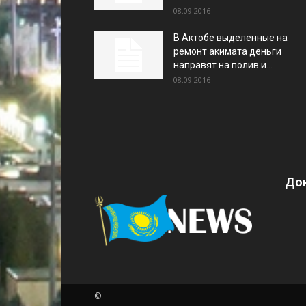
08.09.2016
В Актобе выделенные на
ремонт акимата деньги
направят на полив и...
08.09.2016
Дон
©