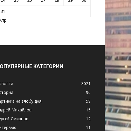
24
25
26
27
28
29
30
31
 Апр
ОПУЛЯРНЫЕ КАТЕГОРИИ
овости
8021
стории
96
артинка на злобу дня
59
ндрей Михайлов
15
ергей Смирнов
12
нтервью
11