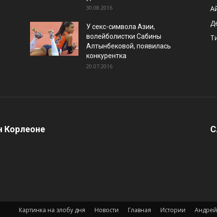
30.08.2016
А
Д
У секс-символа Азии,
волейболистки Сабины
Т
Алтынбековой, появилась
конкурентка
20.07.2016
 Корлеоне
С
Картинка на злобу дня
Новости
Главная
Истории
Андрей