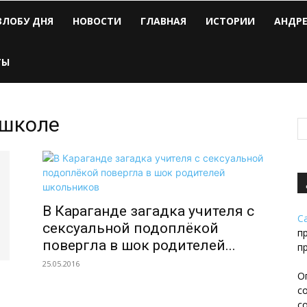
ЗЛОБУ ДНЯ
НОВОСТИ
ГЛАВНАЯ
ИСТОРИИ
АНДР
ТЫ
 школе
В Караганде загадка учителя с
С
сексуальной подоплёкой
п
повергла в шок родителей...
п
25.05.2016
О
с
с