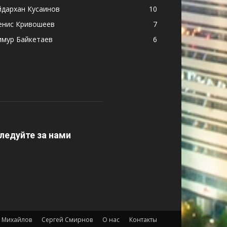
йдархан Кусаинов
10
енис Кривошеев
7
имур Байкетаев
6
ледуйте за нами
 Михайлов
Сергей Смирнов
О нас
Контакты