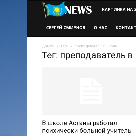
Новости
КАРТИНКА НА 
Казахстана
СЕРГЕЙ СМИРНОВ
О НАС
КОНТАК
Домой
Теги
преподаватель в школе
Тег: преподаватель в
В школе Астаны работал
психически больной учитель