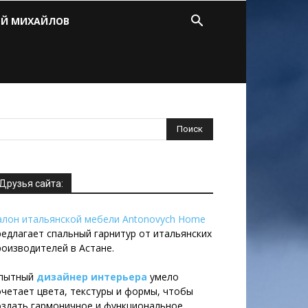
ЕЙ МИХАЙЛОВ
Друзья сайта:
алон итальянской мебели Antonovych Home
редлагает спальный гарнитур от итальянских
роизводителей в Астане.
пытный
дизайнер интерьера
умело
очетает цвета, текстуры и формы, чтобы
оздать гармоничное и функциональное