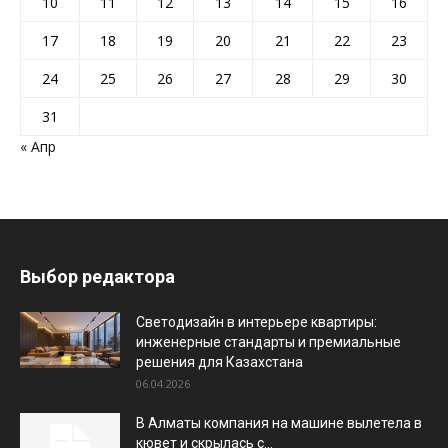
10
11
12
13
14
15
16
17
18
19
20
21
22
23
24
25
26
27
28
29
30
31
« Апр
Выбор редактора
Светодизайн в интерьере квартиры:
инженерные стандарты и премиальные
решения для Казахстана
06.04.2026
В Алматы компания на машине вылетела в
кювет и скрылась с...