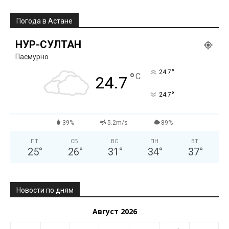
Погода в Астане
НУР-СУЛТАН
Пасмурно
°
24.7
°
C
24.7
°
24.7
39%
5.2m/s
89%
ПТ
СБ
ВС
ПН
ВТ
25
°
26
°
31
°
34
°
37
°
Новости по дням
Август 2026