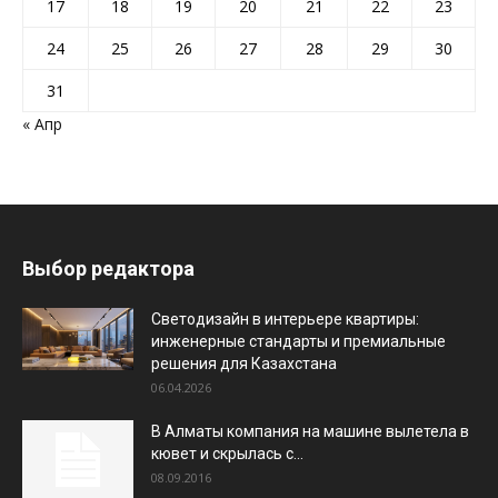
17
18
19
20
21
22
23
24
25
26
27
28
29
30
31
« Апр
Выбор редактора
Светодизайн в интерьере квартиры:
инженерные стандарты и премиальные
решения для Казахстана
06.04.2026
В Алматы компания на машине вылетела в
кювет и скрылась с...
08.09.2016