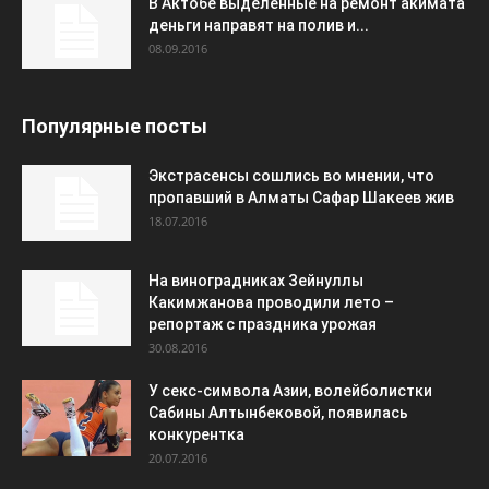
В Актобе выделенные на ремонт акимата
деньги направят на полив и...
08.09.2016
Популярные посты
Экстрасенсы сошлись во мнении, что
пропавший в Алматы Сафар Шакеев жив
18.07.2016
На виноградниках Зейнуллы
Какимжанова проводили лето –
репортаж с праздника урожая
30.08.2016
У секс-символа Азии, волейболистки
Сабины Алтынбековой, появилась
конкурентка
20.07.2016