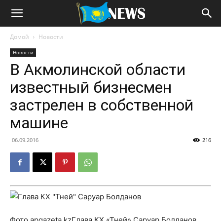
Домой
Новости
Новости
В Акмолинской области
известный бизнесмен
застрелен в собственной
машине
06.09.2016
216
Фото apgazeta.kzГлава КХ «Тней» Саруар Болданов