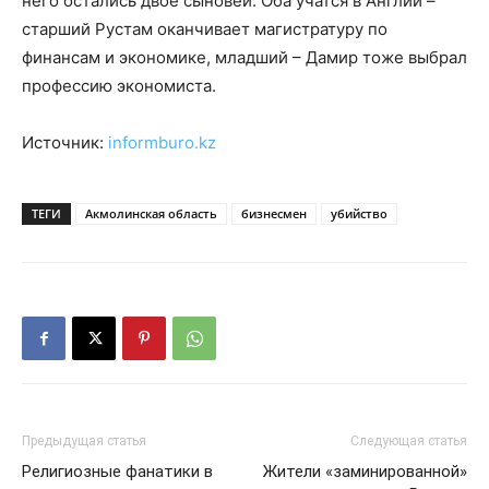
него остались двое сыновей. Оба учатся в Англии –
старший Рустам оканчивает магистратуру по
финансам и экономике, младший – Дамир тоже выбрал
профессию экономиста.
Источник:
informburo.kz
ТЕГИ
Акмолинская область
бизнесмен
убийство
Предыдущая статья
Следующая статья
Религиозные фанатики в
Жители «заминированной»