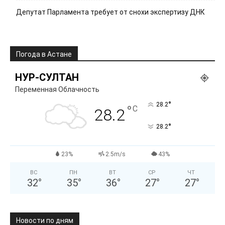
Депутат Парламента требует от снохи экспертизу ДНК
Погода в Астане
НУР-СУЛТАН
Переменная Облачность
°
28.2
°
C
28.2
°
28.2
23%
2.5m/s
43%
ВС
ПН
ВТ
СР
ЧТ
32
°
35
°
36
°
27
°
27
°
Новости по дням