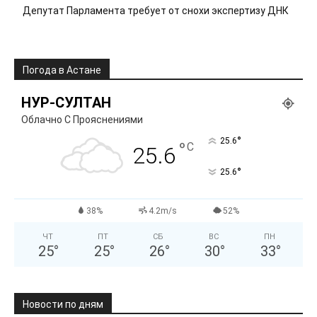
Депутат Парламента требует от снохи экспертизу ДНК
Погода в Астане
НУР-СУЛТАН
Облачно С Прояснениями
°
25.6
°
C
25.6
°
25.6
38%
4.2m/s
52%
ЧТ
ПТ
СБ
ВС
ПН
25
°
25
°
26
°
30
°
33
°
Новости по дням