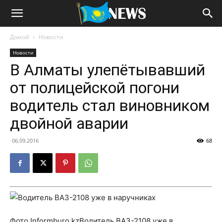
Домой
Новости
Новости
В Алматы улепётывавший
от полицейской погони
водитель стал виновником
двойной аварии
06.09.2016
68
Фото Informburo.kzВодитель ВАЗ-2108 уже в