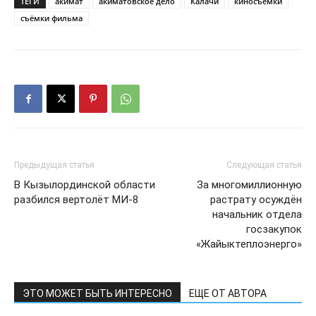
ТЕГИ
акимат
акиматовское дело
Калачи
киносъёмки
съёмки фильма
Предыдущая статья
Следующая статья
В Кызылординской области
За многомиллионную
разбился вертолёт МИ-8
растрату осуждён
начальник отдела
госзакупок
«Жайыктеплоэнерго»
ЭТО МОЖЕТ БЫТЬ ИНТЕРЕСНО
ЕЩЕ ОТ АВТОРА