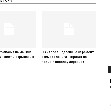
АВТОРА
компания на машине
В Актобе выделенные на ремонт
в кювет и скрылась с
акимата деньги направят на
П
полив и посадку деревьев