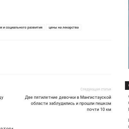
я и социального развития
цены на лекарства
Следующая статья
ду
Две пятилетние девочки в Мангистауской
области заблудились и прошли пешком
почти 10 км