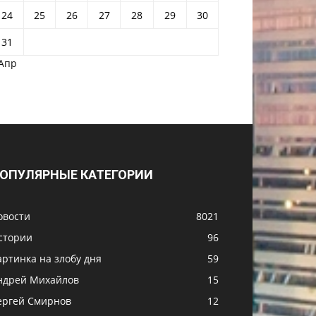
24
25
26
27
28
29
30
31
 Апр
ОПУЛЯРНЫЕ КАТЕГОРИИ
овости
8021
стории
96
артинка на злобу дня
59
ндрей Михайлов
15
ергей Смирнов
12