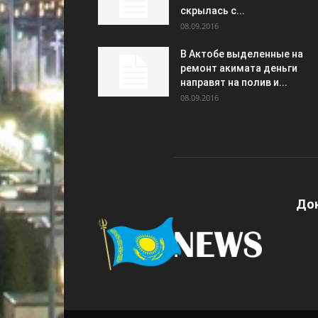
скрылась с...
08.09.2016
В Актобе выделенные на
ремонт акимата деньги
направят на полив и...
08.09.2016
Дон