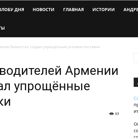
ЗЛОБУ ДНЯ
НОВОСТИ
ГЛАВНАЯ
ИСТОРИИ
АНДР
ТЫ
нии Казахстан создал упрощённые условия поставки
водителей Армении
дал упрощённые
ки
С
п
и
63
О
с
с