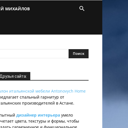
ЕЙ МИХАЙЛОВ
Друзья сайта:
алон итальянской мебели Antonovych Home
редлагает спальный гарнитур от
тальянских производителей в Астане.
пытный
дизайнер интерьера
умело
очетает цвета, текстуры и формы, чтобы
оздать гармоничное и функциональное