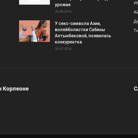
И
урожая
30.08.2016
А
Д
У секс-символа Азии,
волейболистки Сабины
Т
Алтынбековой, появилась
конкурентка
20.07.2016
 Корлеоне
С