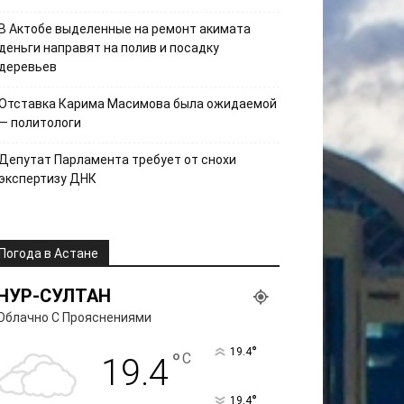
В Актобе выделенные на ремонт акимата
деньги направят на полив и посадку
деревьев
Отставка Карима Масимова была ожидаемой
— политологи
Депутат Парламента требует от снохи
экспертизу ДНК
Погода в Астане
НУР-СУЛТАН
Облачно С Прояснениями
°
19.4
°
C
19.4
°
19.4