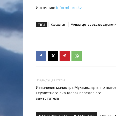
Источник:
informburo.kz
ТЕГИ
Казахстан
Министерство здравоохранени
Предыдущая статья
Извинения министра Мухамедиулы по пово
«туалетного скандала» передал его
заместитель