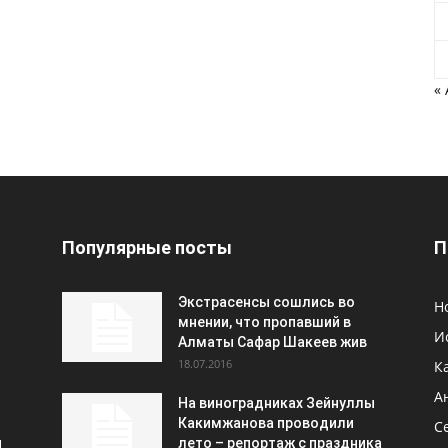
«
Популярные посты
П
Экстрасенсы сошлись во
Н
мнении, что пропавший в
И
Алматы Сафар Шакеев жив
18.07.2016
К
А
На виноградниках Зейнуллы
Какимжанова проводили
С
и
лето – репортаж с праздника