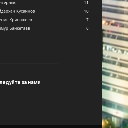
нтервью
11
йдархан Кусаинов
10
енис Кривошеев
7
имур Байкетаев
6
ледуйте за нами