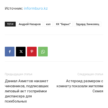
Источник:
informburo.kz
ТЕГИ
Андрей Назаров
кхл
ХК "Барыс"
Эдуард Занковец
Предыдущая статья
Следующая статья
Даниал Ахметов накажет
Астероид размером с
чиновников, подписавших
комнату показали жителям
липовый акт госприёмки
Семея
диспансера для
психбольных