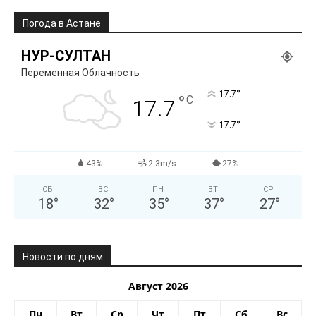
Погода в Астане
НУР-СУЛТАН
Переменная Облачность
°
17.7
°
C
17.7
°
17.7
43%
2.3m/s
27%
СБ
ВС
ПН
ВТ
СР
18
°
32
°
35
°
37
°
27
°
Новости по дням
Август 2026
Пн
Вт
Ср
Чт
Пт
Сб
Вс