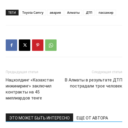
ТЕГИ
Toyota Camry
авария
Алматы
ДТП
пассажир
Предыдущая статья
Следующая статья
Нацхолдинг «Казахстан
В Алматы в результате ДТП
инжиниринг» заключил
пострадали трое человек
контракты на 45
миллиардов тенге
ЭТО МОЖЕТ БЫТЬ ИНТЕРЕСНО
ЕЩЕ ОТ АВТОРА