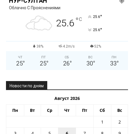
НУР-СУЛТАН
Облачно С Прояснениями
°
25.6
°
C
25.6
°
25.6
38%
4.2m/s
52%
ЧТ
ПТ
СБ
ВС
ПН
25
°
25
°
26
°
30
°
33
°
Новости по дням
Август 2026
Пн
Вт
Ср
Чт
Пт
Сб
Вс
1
2
3
4
5
6
7
8
9