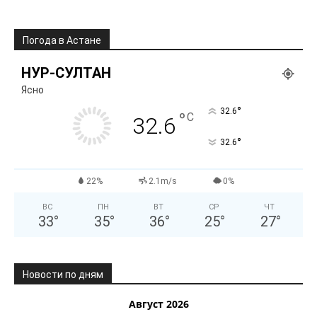
Погода в Астане
НУР-СУЛТАН
Ясно
°
32.6
°
C
32.6
°
32.6
22%
2.1m/s
0%
ВС
ПН
ВТ
СР
ЧТ
33
°
35
°
36
°
25
°
27
°
Новости по дням
Август 2026