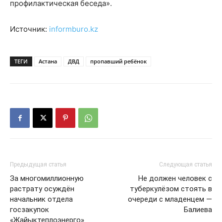
профилактическая беседа».
Источник:
informburo.kz
ТЕГИ
Астана
ДВД
пропавший ребёнок
Предыдущая статья
Следующая статья
За многомиллионную
Не должен человек с
растрату осуждён
туберкулёзом стоять в
начальник отдела
очереди с младенцем —
госзакупок
Балиева
«Жайыктеплоэнерго»