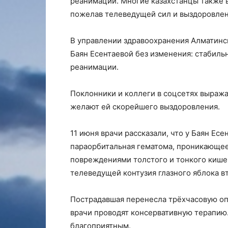
реанимации. Многие казахстанцы также 
пожелав телеведущей сил и выздоровлен
В управлении здравоохранения Алматинс
Баян Есентаевой без изменения: стабиль
реанимации.
Поклонники и коллеги в соцсетях выража
желают ей скорейшего выздоровления.
11 июня врачи рассказали, что у Баян Ес
параорбитальная гематома, проникающе
повреждениями толстого и тонкого кише
телеведущей контузия глазного яблока в
Пострадавшая перенесла трёхчасовую оп
врачи проводят консервативную терапию.
благоприятным.