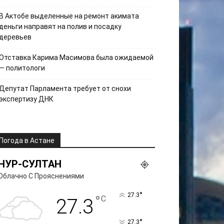
В Актобе выделенные на ремонт акимата
деньги направят на полив и посадку
деревьев
Отставка Карима Масимова была ожидаемой
— политологи
Депутат Парламента требует от снохи
экспертизу ДНК
Погода в Астане
НУР-СУЛТАН
Облачно С Прояснениями
°
27.3
°
C
27.3
°
27.3