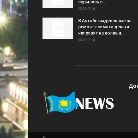
скрылась с...
08.09.2016
В Актобе выделенные на
ремонт акимата деньги
направят на полив и...
08.09.2016
Дон
©