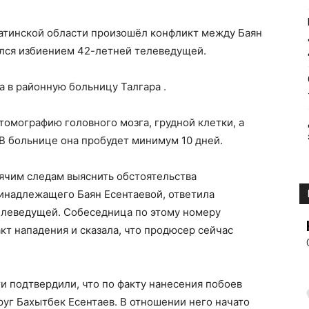
матинской области произошёл конфликт между Баян
ился избиением 42-летней телеведущей.
а в районную больницу Талгара .
омографию головного мозга, грудной клетки, а
 В больнице она пробудет минимум 10 дней.
ячим следам выяснить обстоятельства
инадлежащего Баян Есентаевой, ответила
телеведущей. Собеседница по этому номеру
т нападения и сказала, что продюсер сейчас
и подтвердили, что по факту нанесения побоев
уг Бахытбек Есентаев. В отношении него начато