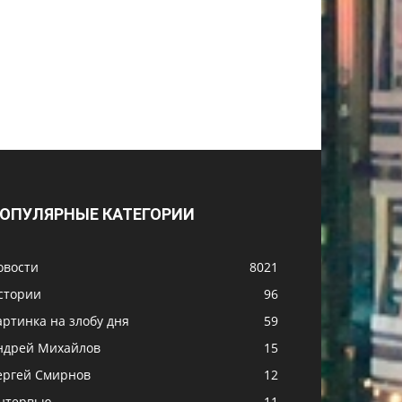
ОПУЛЯРНЫЕ КАТЕГОРИИ
овости
8021
стории
96
артинка на злобу дня
59
ндрей Михайлов
15
ергей Смирнов
12
нтервью
11