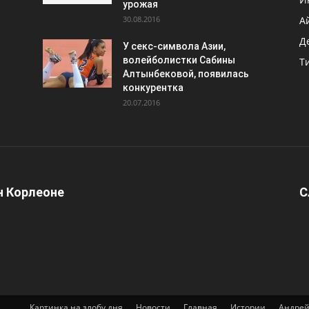
урожая
30.08.2016
А
Д
У секс-символа Азии,
волейболистки Сабины
Т
Алтынбековой, появилась
конкурентка
20.07.2016
 Корлеоне
С
Картинка на злобу дня
Новости
Главная
Истории
Андрей