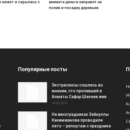
в кювет и скрылась с
акимата деньги направят на
П
полив и посадку деревьев
Популярные посты
П
Экстрасенсы сошлись во
Н
мнении, что пропавший в
И
Алматы Сафар Шакеев жив
18.07.2016
К
А
На виноградниках Зейнуллы
Какимжанова проводили
С
и
лето – репортаж с праздника
И