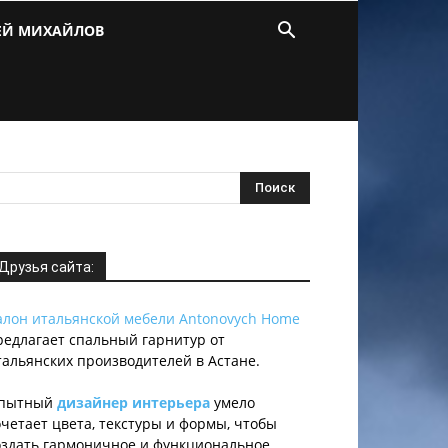
ЕЙ МИХАЙЛОВ
Друзья сайта:
алон итальянской мебели Antonovych Home
редлагает спальный гарнитур от
тальянских производителей в Астане.
пытный
дизайнер интерьера
умело
очетает цвета, текстуры и формы, чтобы
оздать гармоничное и функциональное