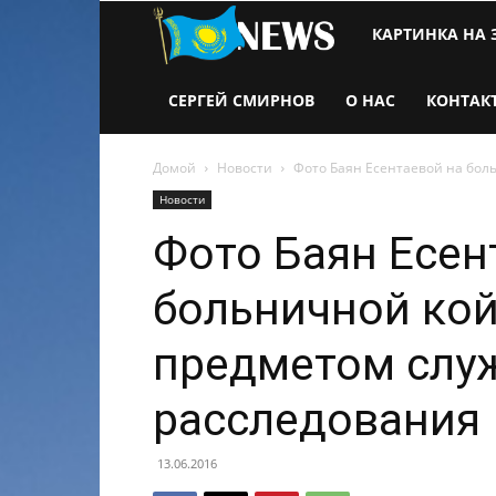
Новости
КАРТИНКА НА 
Казахстана
СЕРГЕЙ СМИРНОВ
О НАС
КОНТАК
Домой
Новости
Фото Баян Есентаевой на бол
Новости
Фото Баян Есен
больничной кой
предметом слу
расследования
13.06.2016