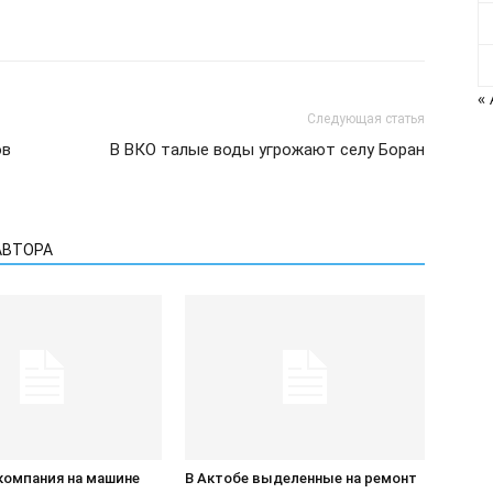
«
Следующая статья
ов
В ВКО талые воды угрожают селу Боран
АВТОРА
компания на машине
В Актобе выделенные на ремонт