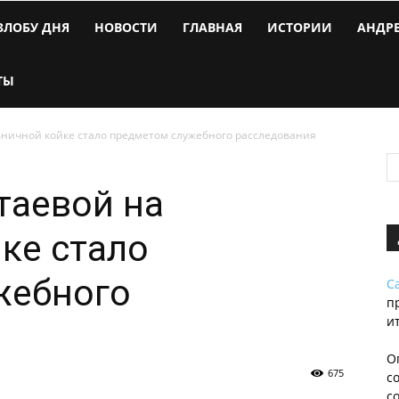
ЗЛОБУ ДНЯ
НОВОСТИ
ГЛАВНАЯ
ИСТОРИИ
АНДР
ТЫ
ьничной койке стало предметом служебного расследования
таевой на
ке стало
жебного
С
п
и
О
675
с
с