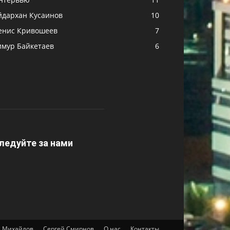
йдархан Кусаинов
10
енис Кривошеев
7
имур Байкетаев
6
ледуйте за нами
 Михайлов
Сергей Смирнов
О нас
Контакты