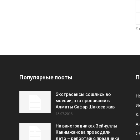
«
Популярные посты
П
Экстрасенсы сошлись во
Н
мнении, что пропавший в
И
Алматы Сафар Шакеев жив
18.07.2016
К
А
На виноградниках Зейнуллы
Какимжанова проводили
С
и
лето – репортаж с праздника