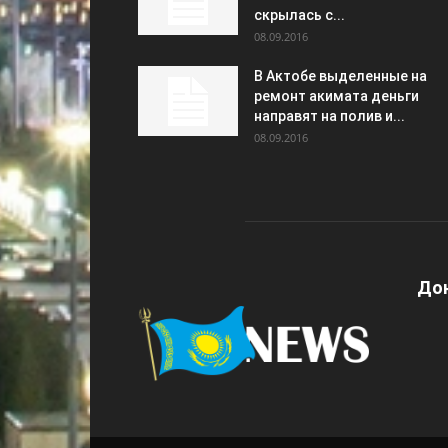
скрылась с...
08.09.2016
В Актобе выделенные на
ремонт акимата деньги
направят на полив и...
08.09.2016
Дон