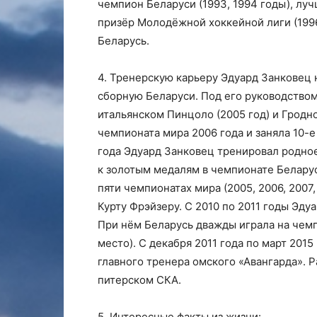
чемпион Беларуси (1993, 1994 годы), луч
призёр Молодёжной хоккейной лиги (199
Беларусь.
4. Тренерскую карьеру Эдуард Занковец 
сборную Беларуси. Под его руководством
итальянском Пинцоло (2005 год) и Гродно
чемпионата мира 2006 года и заняла 10-е
года Эдуард Занковец тренировал родное
к золотым медалям в чемпионате Беларус
пяти чемпионатах мира (2005, 2006, 2007,
Курту Фрэйзеру. С 2010 по 2011 годы Эд
При нём Беларусь дважды играла на чемпио
место). С декабря 2011 года по март 201
главного тренера омского «Авангарда». 
питерском СКА.
5. Интересные факты из жизни: