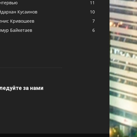
нтервью
11
йдархан Кусаинов
10
енис Кривошеев
7
имур Байкетаев
6
ледуйте за нами