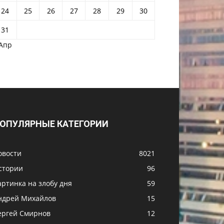
24
25
26
27
28
29
30
31
 Апр
ОПУЛЯРНЫЕ КАТЕГОРИИ
овости
8021
стории
96
артинка на злобу дня
59
ндрей Михайлов
15
ергей Смирнов
12