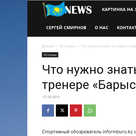
Новости
КАРТИНКА НА 
Казахстана
СЕРГЕЙ СМИРНОВ
О НАС
КОНТАК
Домой
Истории
Что нужно знать о новом гла
Истории
Что нужно знат
тренере «Барыс
07.09.2016
Спортивный обозреватель informburo.kz с