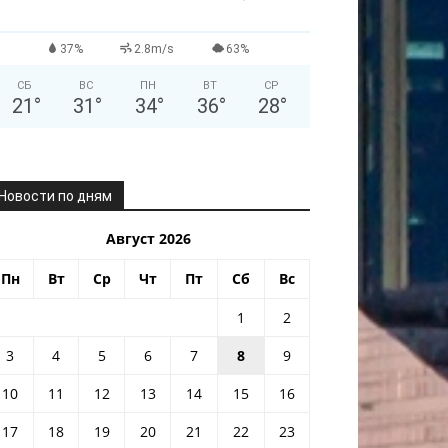
37%
2.8m/s
63%
СБ
ВС
ПН
ВТ
СР
21
°
31
°
34
°
36
°
28
°
Новости по дням
Август 2026
Пн
Вт
Ср
Чт
Пт
Сб
Вс
1
2
3
4
5
6
7
8
9
10
11
12
13
14
15
16
17
18
19
20
21
22
23