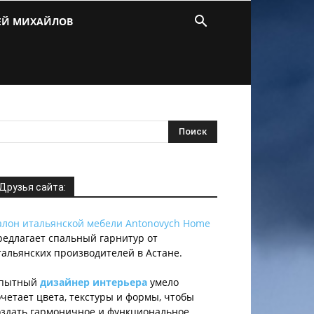
ЕЙ МИХАЙЛОВ
Друзья сайта:
алон итальянской мебели Antonovych Home
редлагает спальный гарнитур от
тальянских производителей в Астане.
пытный
дизайнер интерьера
умело
очетает цвета, текстуры и формы, чтобы
оздать гармоничное и функциональное