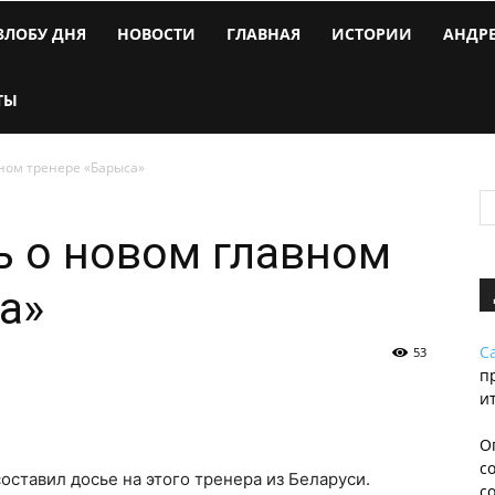
ЗЛОБУ ДНЯ
НОВОСТИ
ГЛАВНАЯ
ИСТОРИИ
АНДР
ТЫ
вном тренере «Барыса»
ь о новом главном
а»
С
53
п
и
О
с
оставил досье на этого тренера из Беларуси.
с