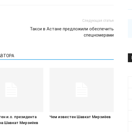
Следующая статья
Такси в Астане предложили обеспечить
спецномерами
АВТОРА
ен и.о. президента
Чем известен Шавкат Мирзиёев
на Шавкат Мирзиёев