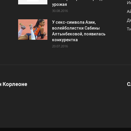
И
урожая
30.08.2016
А
Д
У секс-символа Азии,
волейболистки Сабины
Т
Алтынбековой, появилась
конкурентка
20.07.2016
 Корлеоне
С