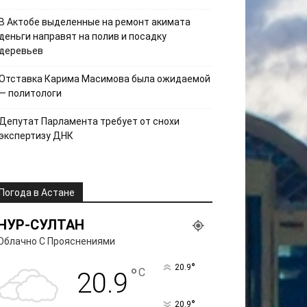
В Актобе выделенные на ремонт акимата
деньги направят на полив и посадку
деревьев
Отставка Карима Масимова была ожидаемой
— политологи
Депутат Парламента требует от снохи
экспертизу ДНК
Погода в Астане
НУР-СУЛТАН
Облачно С Прояснениями
°
20.9
°
C
20.9
°
20.9