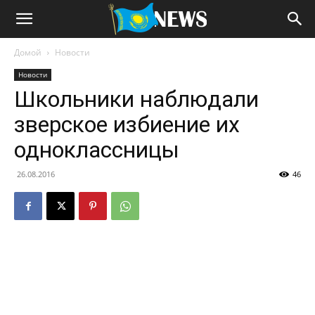
Домой
Новости
Новости
Школьники наблюдали
зверское избиение их
одноклассницы
26.08.2016
46