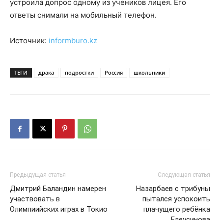
устроила допрос одному из учеников лицея. Его
ответы снимали на мобильный телефон.
Источник:
informburo.kz
ТЕГИ
драка
подростки
Россия
школьники
Предыдущая статья
Следующая статья
Дмитрий Баландин намерен
Назарбаев с трибуны
участвовать в
пытался успокоить
Олимпиийских играх в Токио
плачущего ребёнка
Елеусинова