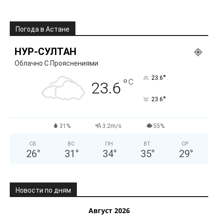
Погода в Астане
НУР-СУЛТАН
Облачно С Прояснениями
°
23.6
°
C
23.6
°
23.6
31%
3.2m/s
55%
СБ
ВС
ПН
ВТ
СР
26
°
31
°
34
°
35
°
29
°
Новости по дням
Август 2026