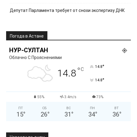
Депутат Парламента требует от снохи экспертизу ДНК
Погода в Астане
НУР-СУЛТАН
Облачно С Прояснениями
°
14.8
°
C
14.8
°
14.8
55%
3.4m/s
73%
ПТ
СБ
ВС
ПН
ВТ
15
°
26
°
31
°
34
°
36
°