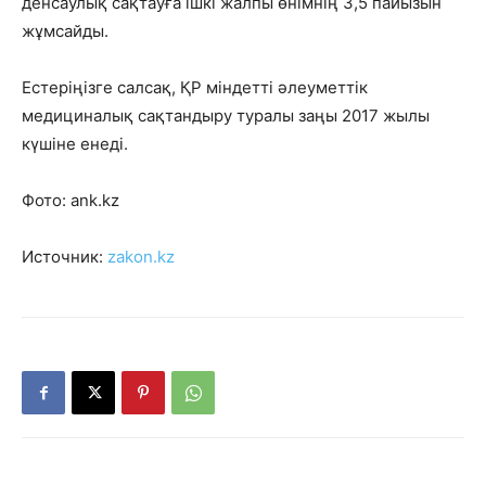
денсаулық сақтауға ішкі жалпы өнімнің 3,5 пайызын
жұмсайды.
Естеріңізге салсақ, ҚР міндетті әлеуметтік
медициналық сақтандыру туралы заңы 2017 жылы
күшіне енеді.
Фото: ank.kz
Источник:
zakon.kz