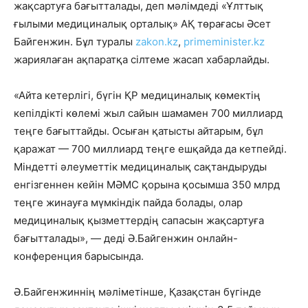
жақсартуға бағытталады, деп мәлімдеді «Ұлттық
ғылыми медициналық орталық» АҚ төрағасы Әсет
Байгенжин. Бұл туралы
zakon.kz
,
primeminister.kz
жариялаған ақпаратқа сілтеме жасап хабарлайды.
«Айта кетерлігі, бүгін ҚР медициналық көмектің
кепілдікті көлемі жыл сайын шамамен 700 миллиард
теңге бағыттайды. Осыған қатысты айтарым, бұл
қаражат — 700 миллиард теңге ешқайда да кетпейді.
Міндетті әлеуметтік медициналық сақтандыруды
енгізгеннен кейін МӘМС қорына қосымша 350 млрд
теңге жинауға мүмкіндік пайда болады, олар
медициналық қызметтердің сапасын жақсартуға
бағытталады», — деді Ә.Байгенжин онлайн-
конференция барысында.
Ә.Байгенжиннің мәліметінше, Қазақстан бүгінде