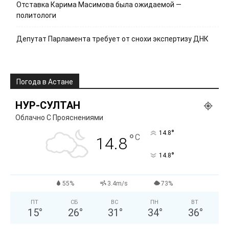
Отставка Карима Масимова была ожидаемой —
политологи
Депутат Парламента требует от снохи экспертизу ДНК
Погода в Астане
НУР-СУЛТАН
Облачно С Прояснениями
°
14.8
°
C
14.8
°
14.8
55%
3.4m/s
73%
ПТ
СБ
ВС
ПН
ВТ
15
°
26
°
31
°
34
°
36
°