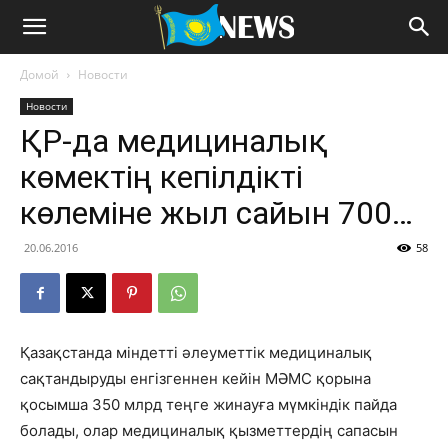
Домой
Новости
Новости
ҚР-да медициналық
көмектің кепілдікті
көлеміне жыл сайын 700…
20.06.2016
58
Қазақстанда міндетті әлеуметтік медициналық
сақтандыруды енгізгеннен кейін МӘМС қорына
қосымша 350 млрд теңге жинауға мүмкіндік пайда
болады, олар медициналық қызметтердің сапасын