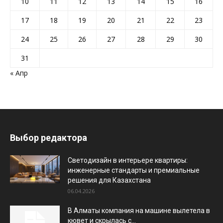
10
11
12
13
14
15
16
17
18
19
20
21
22
23
24
25
26
27
28
29
30
31
« Апр
Выбор редактора
Светодизайн в интерьере квартиры:
инженерные стандарты и премиальные
решения для Казахстана
06.04.2026
В Алматы компания на машине вылетела в
кювет и скрылась с...