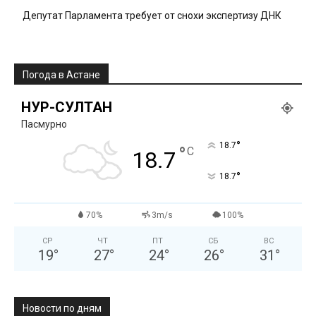
Депутат Парламента требует от снохи экспертизу ДНК
Погода в Астане
НУР-СУЛТАН
Пасмурно
°
18.7
°
C
18.7
°
18.7
70%
3m/s
100%
СР
ЧТ
ПТ
СБ
ВС
19
°
27
°
24
°
26
°
31
°
Новости по дням