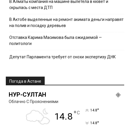
В Алматы компания на машине вылетела в кювет и
скрылась с места ДТП
В Актобе выделенные на ремонт акимата деньги направят
на полив и посадку деревьев
Отставка Карима Масимова была ожидаемой —
политологи
Депутат Парламента требует от снохи экспертизу ДНК
Погода в Астане
НУР-СУЛТАН
Облачно С Прояснениями
°
14.8
°
C
14.8
°
14.8