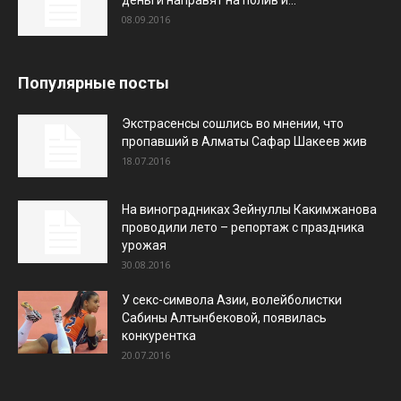
деньги направят на полив и...
08.09.2016
Популярные посты
Экстрасенсы сошлись во мнении, что
пропавший в Алматы Сафар Шакеев жив
18.07.2016
На виноградниках Зейнуллы Какимжанова
проводили лето – репортаж с праздника
урожая
30.08.2016
У секс-символа Азии, волейболистки
Сабины Алтынбековой, появилась
конкурентка
20.07.2016