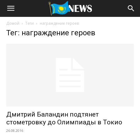
Домой
Теги
награждение героев
Тег: награждение героев
Дмитрий Баландин подтянет
стометровку до Олимпиады в Токио
26.08.2016