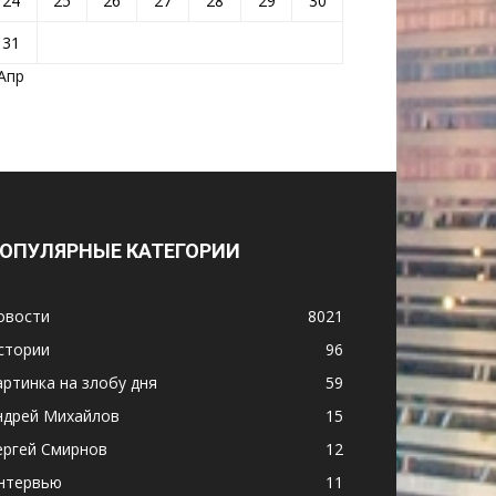
24
25
26
27
28
29
30
31
 Апр
ОПУЛЯРНЫЕ КАТЕГОРИИ
овости
8021
стории
96
артинка на злобу дня
59
ндрей Михайлов
15
ергей Смирнов
12
нтервью
11