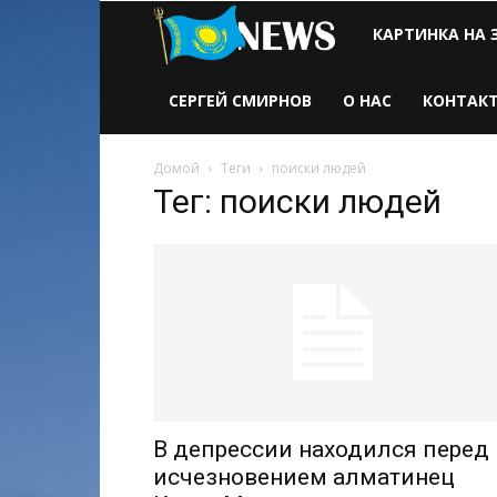
Новости
КАРТИНКА НА 
Казахстана
СЕРГЕЙ СМИРНОВ
О НАС
КОНТАК
Домой
Теги
поиски людей
Тег: поиски людей
В депрессии находился перед
исчезновением алматинец