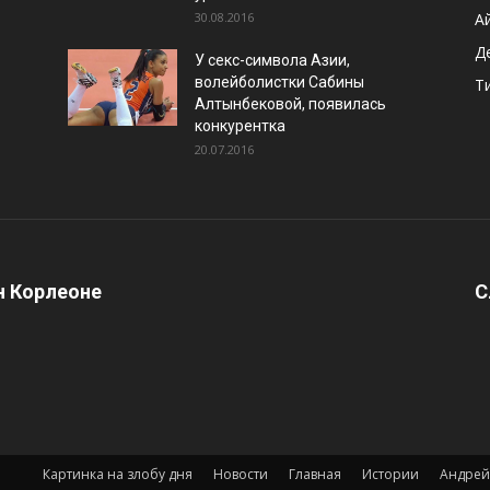
30.08.2016
А
Д
У секс-символа Азии,
волейболистки Сабины
Т
Алтынбековой, появилась
конкурентка
20.07.2016
 Корлеоне
С
Картинка на злобу дня
Новости
Главная
Истории
Андрей