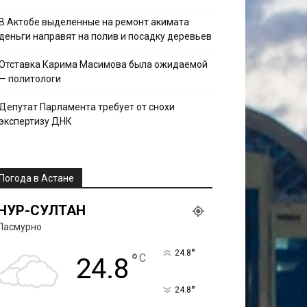
В Актобе выделенные на ремонт акимата
деньги направят на полив и посадку деревьев
Отставка Карима Масимова была ожидаемой
— политологи
Депутат Парламента требует от снохи
экспертизу ДНК
Погода в Астане
НУР-СУЛТАН
Пасмурно
°
24.8
°
C
24.8
°
24.8