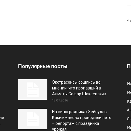
«
Популярные посты
П
Экстрасенсы сошлись во
Н
мнении, что пропавший в
И
Алматы Сафар Шакеев жив
18.07.2016
К
А
На виноградниках Зейнуллы
не
Какимжанова проводили лето
С
ь
– репортаж с праздника
И
урожая