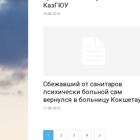
КазГЮУ
15.08.2016
Cбежавший от санитаров
психически больной сам
вернулся в больницу Кокшета
11.08.2016
1
2
3
4