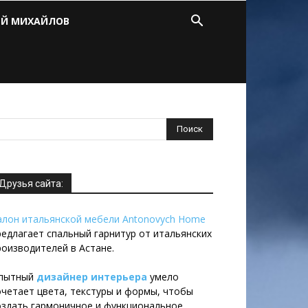
ЕЙ МИХАЙЛОВ
Друзья сайта:
алон итальянской мебели Antonovych Home
редлагает спальный гарнитур от итальянских
роизводителей в Астане.
пытный
дизайнер интерьера
умело
очетает цвета, текстуры и формы, чтобы
оздать гармоничное и функциональное