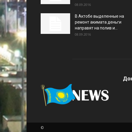
08.09.2016
В Актобе выделенные на
ремонт акимата деньги
направят на полив и...
08.09.2016
Дон
©