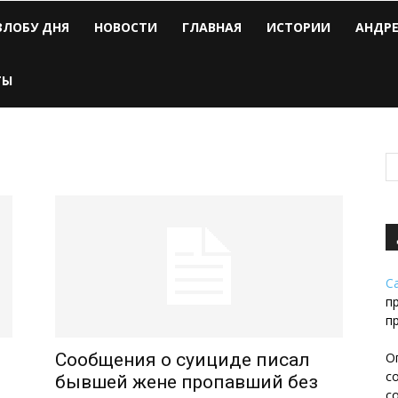
ЗЛОБУ ДНЯ
НОВОСТИ
ГЛАВНАЯ
ИСТОРИИ
АНДР
ТЫ
С
п
п
Сообщения о суициде писал
О
с
бывшей жене пропавший без
с