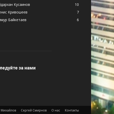
йдархан Кусаинов
10
енис Кривошеев
7
имур Байкетаев
6
ледуйте за нами
 Михайлов
Сергей Смирнов
О нас
Контакты