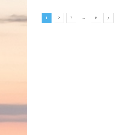
...
1
2
3
8