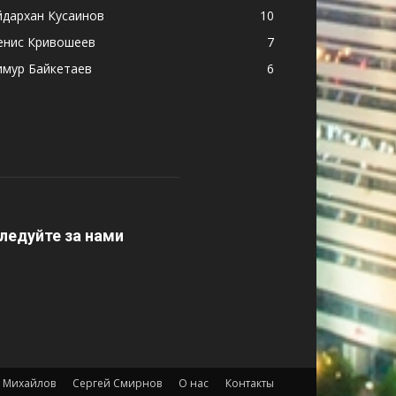
йдархан Кусаинов
10
енис Кривошеев
7
имур Байкетаев
6
ледуйте за нами
 Михайлов
Сергей Смирнов
О нас
Контакты