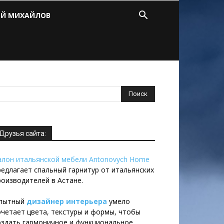
ЕЙ МИХАЙЛОВ
Друзья сайта:
алон итальянской мебели Antonovych Home
редлагает спальный гарнитур от итальянских
роизводителей в Астане.
пытный
дизайнер интерьера
умело
очетает цвета, текстуры и формы, чтобы
оздать гармоничное и функциональное