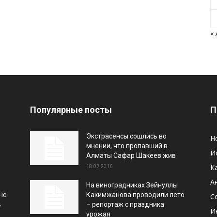
«
Популярные посты
П
Экстрасенсы сошлись во
Н
мнении, что пропавший в
И
Алматы Сафар Шакеев жив
18.07.2016
К
А
На виноградниках Зейнуллы
не
Какимжанова проводили лето
С
ь
– репортаж с праздника
И
урожая