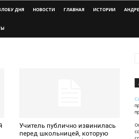
ЗЛОБУ ДНЯ
НОВОСТИ
ГЛАВНАЯ
ИСТОРИИ
АНДР
ТЫ
С
п
п
й
Учитель публично извинилась
О
с
перед школьницей, которую
с