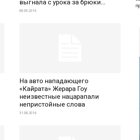
выгнала с урока за брюки...
п
08.09.2016
На авто нападающего
«Кайрата» Жерара Гоу
неизвестные нацарапали
непристойные слова
31.08.2016