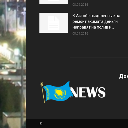
08.09.2016
В Актобе выделенные на
ремонт акимата деньги
направят на полив и...
08.09.2016
Дон
©