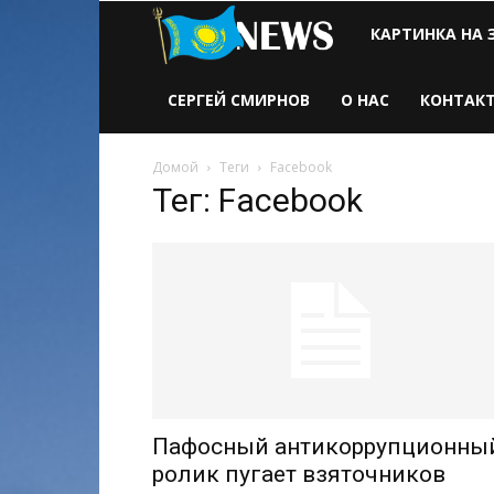
Новости
КАРТИНКА НА 
Казахстана
СЕРГЕЙ СМИРНОВ
О НАС
КОНТАК
Домой
Теги
Facebook
Тег: Facebook
Пафосный антикоррупционны
ролик пугает взяточников