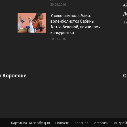
30.08.2016
А
Д
У секс-символа Азии,
волейболистки Сабины
Т
Алтынбековой, появилась
конкурентка
20.07.2016
 Корлеоне
С
Картинка на злобу дня
Новости
Главная
Истории
Андрей