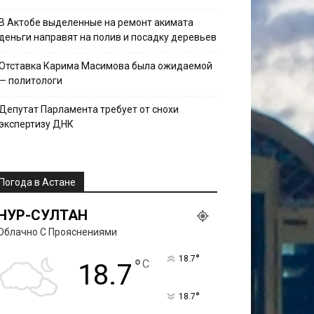
В Актобе выделенные на ремонт акимата
деньги направят на полив и посадку деревьев
Отставка Карима Масимова была ожидаемой
— политологи
Депутат Парламента требует от снохи
экспертизу ДНК
Погода в Астане
НУР-СУЛТАН
Облачно С Прояснениями
°
18.7
°
C
18.7
°
18.7