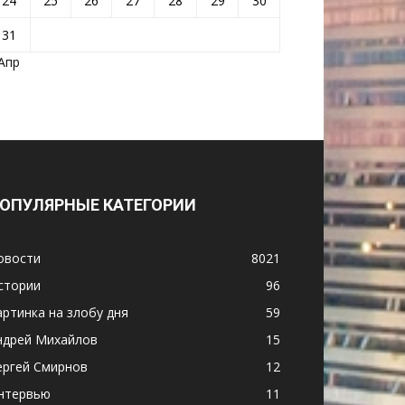
24
25
26
27
28
29
30
31
 Апр
ОПУЛЯРНЫЕ КАТЕГОРИИ
овости
8021
стории
96
артинка на злобу дня
59
ндрей Михайлов
15
ергей Смирнов
12
нтервью
11